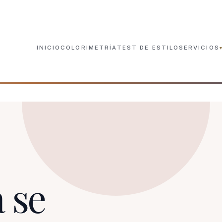
INICIO
COLORIMETRÍA
TEST DE ESTILO
SERVICIOS
Análisis de Color Prese
SEVILLA · PRESENCIAL
Estudio de Color Onlin
TODA ESPAÑA
Experiencia de Color e
SEVILLA · DE 3 A 6
 se