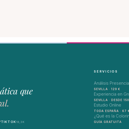
SERVICIOS
Análisis Presencia
ática que
SEVILLA · 129 €
Experiencia en G
al.
SEVILLA · DESDE 150
Estudio Online
TODA ESPAÑA · 67 
¿Qué es la Colori
TIKTOK
GUÍA GRATUITA
18,3K