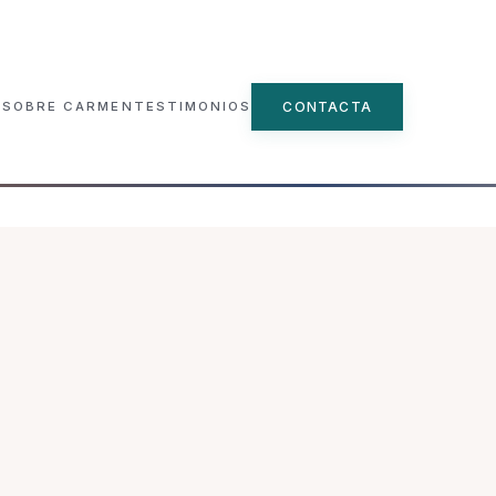
CONTACTA
SOBRE CARMEN
TESTIMONIOS
▾
ncial
e
n Grupo