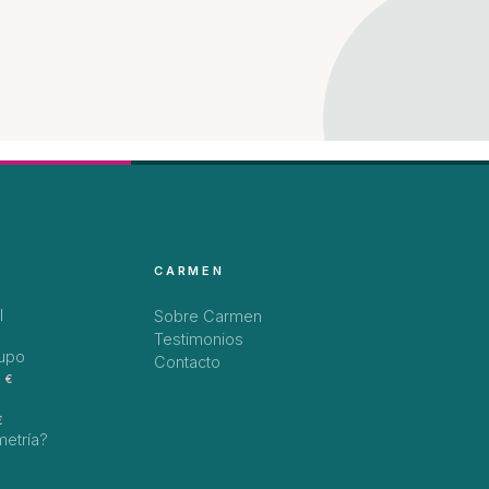
CARMEN
l
Sobre Carmen
Testimonios
rupo
Contacto
 €
€
metría?