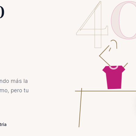
4
o
ando más la
mo, pero tu
tría