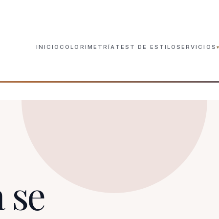
INICIO
COLORIMETRÍA
TEST DE ESTILO
SERVICIOS
Análisis de Color Prese
SEVILLA · PRESENCIAL
Estudio de Color Onlin
TODA ESPAÑA
Experiencia de Color e
SEVILLA · DE 3 A 6
 se