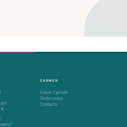
CARMEN
l
Sobre Carmen
Testimonios
rupo
Contacto
 €
€
metría?