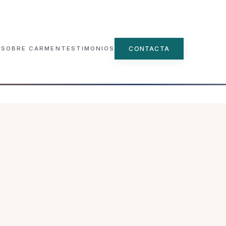
CONTACTA
SOBRE CARMEN
TESTIMONIOS
▾
ncial
e
n Grupo