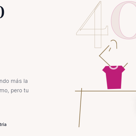
4
o
ando más la
mo, pero tu
tría