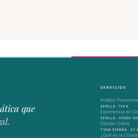
SERVICIOS
Análisis Presencia
ática que
SEVILLA · 129 €
Experiencia en G
al.
SEVILLA · DESDE 150
Estudio Online
TODA ESPAÑA · 67 
¿Qué es la Colori