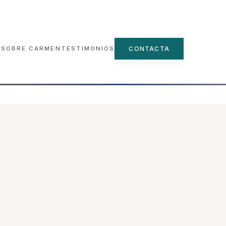
CONTACTA
SOBRE CARMEN
TESTIMONIOS
▾
ncial
e
n Grupo