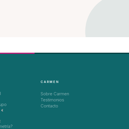
CARMEN
l
Sobre Carmen
Testimonios
rupo
Contacto
 €
€
metría?