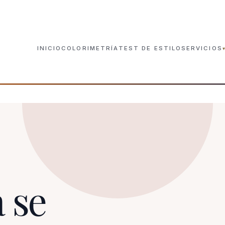
INICIO
COLORIMETRÍA
TEST DE ESTILO
SERVICIOS
Análisis de Color Prese
SEVILLA · PRESENCIAL
Estudio de Color Onlin
TODA ESPAÑA
Experiencia de Color e
SEVILLA · DE 3 A 6
 se