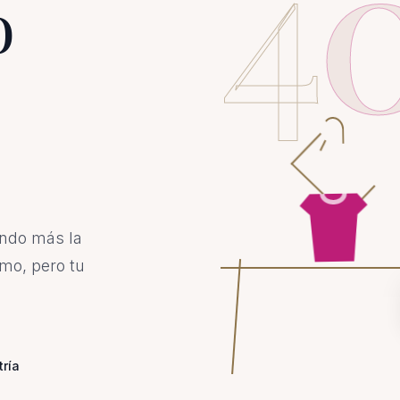
4
o
ando más la
mo, pero tu
tría