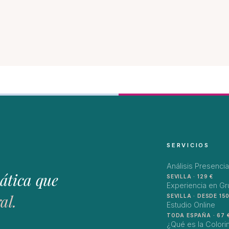
SERVICIOS
Análisis Presencia
ática que
SEVILLA · 129 €
Experiencia en G
al.
SEVILLA · DESDE 150
Estudio Online
TODA ESPAÑA · 67 
¿Qué es la Colori