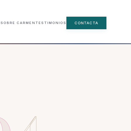
CONTACTA
SOBRE CARMEN
TESTIMONIOS
▾
ncial
e
n Grupo
0
4