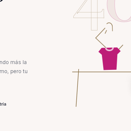
ando más la
mo, pero tu
tría