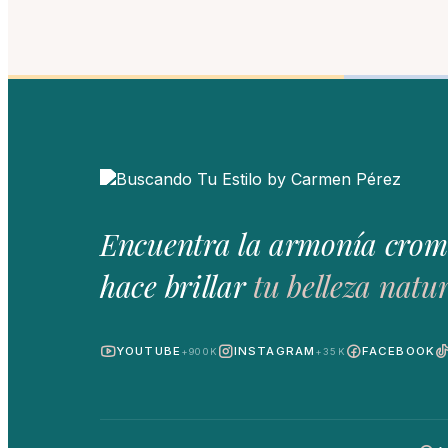
Encuentra la armonía crom
hace brillar
tu belleza natur
YOUTUBE
INSTAGRAM
FACEBOOK
+900K
+35K