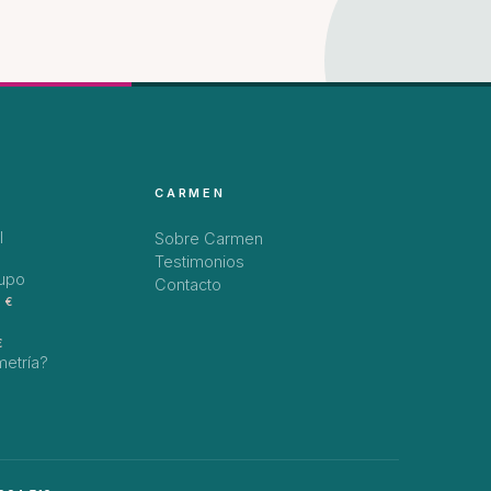
CARMEN
l
Sobre Carmen
Testimonios
rupo
Contacto
 €
€
metría?