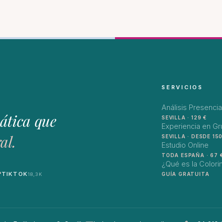
SERVICIOS
Análisis Presencia
ática que
SEVILLA · 129 €
Experiencia en G
al.
SEVILLA · DESDE 150
Estudio Online
TODA ESPAÑA · 67 
¿Qué es la Colori
TIKTOK
GUÍA GRATUITA
18,3K