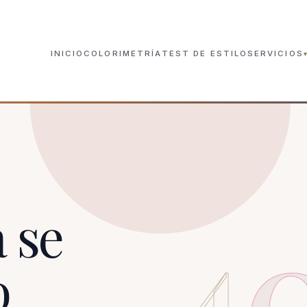
INICIO
COLORIMETRÍA
TEST DE ESTILO
SERVICIOS
Análisis de Color Prese
SEVILLA · PRESENCIAL
Estudio de Color Onlin
TODA ESPAÑA
Experiencia de Color e
SEVILLA · DE 3 A 6
4
 se
o