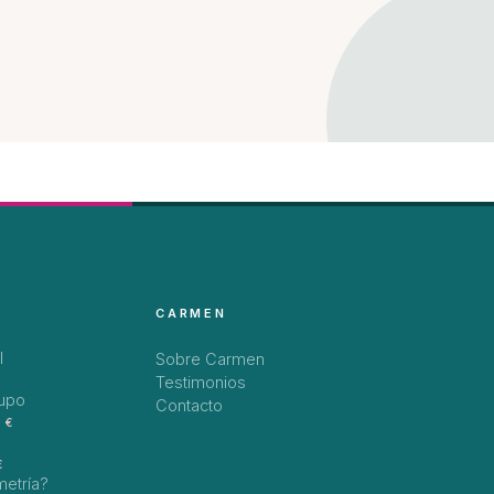
CARMEN
l
Sobre Carmen
Testimonios
rupo
Contacto
 €
€
metría?