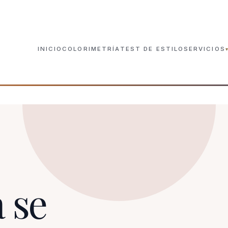
INICIO
COLORIMETRÍA
TEST DE ESTILO
SERVICIOS
Análisis de Color Prese
SEVILLA · PRESENCIAL
Estudio de Color Onlin
TODA ESPAÑA
Experiencia de Color e
SEVILLA · DE 3 A 6
 se