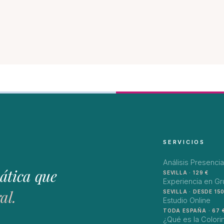
SERVICIOS
Análisis Presencia
ática que
SEVILLA · 129 €
Experiencia en G
al.
SEVILLA · DESDE 150
Estudio Online
TODA ESPAÑA · 67 
¿Qué es la Colori