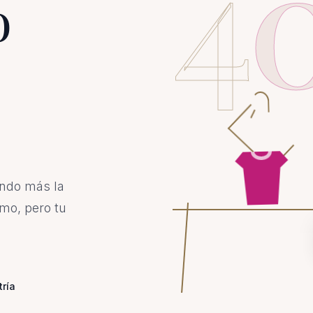
4
o
ando más la
mo, pero tu
tría