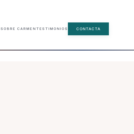
CONTACTA
SOBRE CARMEN
TESTIMONIOS
▾
ncial
e
n Grupo